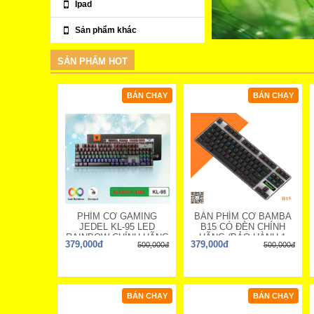
Ipad
Sản phẩm khác
SẢN PHẨM HOT
BÁN CHẠY
BÁN CHẠY
PHÍM CƠ GAMING
BÀN PHÍM CƠ BAMBA
JEDEL KL-95 LED
B15 CÓ ĐÈN CHÍNH
RAINBOW CHÍNH HÃNG
HÃNG (BẢO HÀNH 1
379,000đ
379,000đ
500,000đ
500,000đ
KL95 KEYBOAR
NĂM)
BÁN CHẠY
BÁN CHẠY