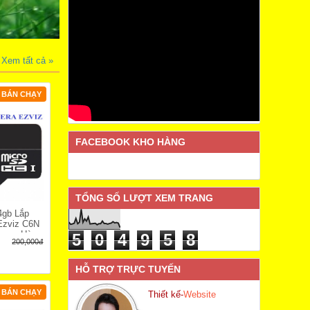
Xem tất cả »
BÁN CHẠY
FACEBOOK KHO HÀNG
TỔNG SỐ LƯỢT XEM TRANG
4gb Lắp
Ezviz C6N
2mp - Hàng
5
0
4
9
5
8
200,000đ
HỖ TRỢ TRỰC TUYẾN
BÁN CHẠY
Thiết kế-
Website