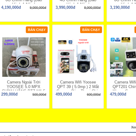
Hành 1 Năm)
Hành 1 Năm)
Hành 1 
4,190,000đ
3,990,000đ
3,190,000đ
9,000,000đ
8,000,000đ
BÁN CHẠY
BÁN CHẠY
Camera Ngoài Trời
Camera Wifi Yoosee
Camera Wif
YOOSEE 5.0 MPX
QPT 39 ( 5.0mp ) 2 Mắt
QPT201 Chín
CHÍNH HÃNG PTZ M1.5
Camera Đàm Thoại Chín
Khung Camer
299,000đ
499,000đ
479,000đ
500,000đ
600,000đ
Mini Xoay
Xe