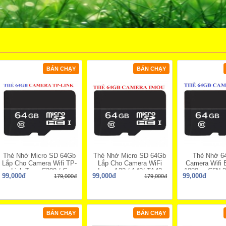
BÁN CHẠY
BÁN CHẠY
Thẻ Nhớ Micro SD 64Gb
Thẻ Nhớ Micro SD 64Gb
Thẻ Nhớ 6
Lắp Cho Camera Wifi TP-
Lắp Cho Camera WiFi
Camera Wifi 
Link Tapo C200 / C
Imou A22 / A42/ TA42
1080p , C6N 
99,000đ
99,000đ
99,000đ
179,000đ
179,000đ
C
BÁN CHẠY
BÁN CHẠY