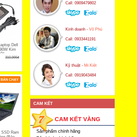
Call: 0909479802
Kinh doanh -
Võ Phú
Call: 0933441191
aptop Dell
 90W Kim
ỚI
310,000đ
Kỹ thuật -
Mr.Kiệt
Call: 0919043484
BÁN CHẠY
CAM KẾT
CAM KẾT VÀNG
Sản phẩm chính hãng
I3 SSD Ram
1
ãng (Bảo