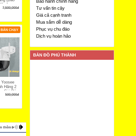
Bảo hành chính hãng
2
Năm)
Tư vấn tin cậy
7,500,000đ
3
Giá cả cạnh tranh
4
Mua sắm dễ dàng
5
Phục vụ chu đáo
BÁN CHẠY
6
Dịch vụ hoàn hảo
7
BẢN ĐỒ PHÚ THÀNH
i Yoosee
h Hãng 2
a Giá Rẻ
500,000đ
m thêm