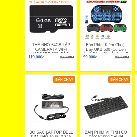
THẺ NHỚ 64GB LẮP
Bàn Phím Kiêm Chuột
CAMERA IP WIFI
Bay UKB 500 (Có Đèn
YOOSEE 360, BẢO
Led) Dành Cho Android T
119,000đ
99,000đ
200,000đ
200,000đ
HÀNH 1 NĂM
BÁN CHẠY
BÁN CHẠY
BỘ SẠC LAPTOP DELL
BÀN PHÍM VI TÍNH CÓ
KIM NHỎ 19,5V 3,34A
DÂY K1000 CHÍNH