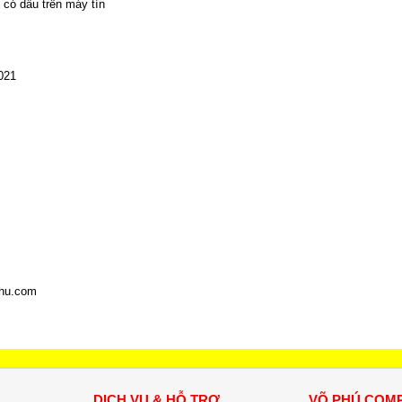
có dấu trên máy tín
021
phu.com
DỊCH VỤ & HỖ TRỢ
VÕ PHÚ COM