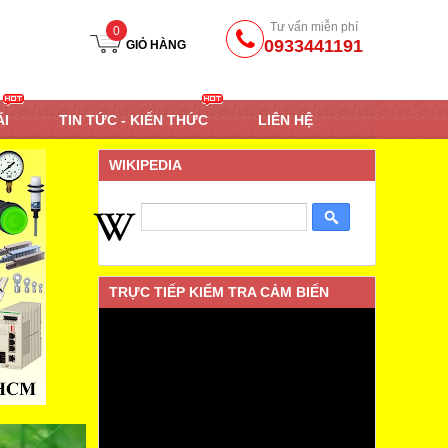
Tư vấn miễn phí
0
0933441191
GIỎ HÀNG
ÃI
TIN TỨC - KIẾN THỨC
LIÊN HỆ
WIKIPEDIA
TRỰC TIẾP KIỂM TRA CẢM BIẾN