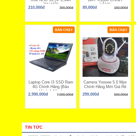
ZIN MỚI
HÃNG
210,000đ
89,000đ
300,000đ
150,000đ
BÁN CHẠY
BÁN CHẠY
Laptop Core I3 SSD Ram
Camera Yoosee 5.0 Mpx
4G Chính Hãng (Bảo
Chính Hãng Mới Giá Rẻ
Hành 1 Năm)
2,990,000đ
299,000đ
7,000,000đ
500,000đ
TIN TỨC