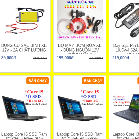
DỤNG CỤ SẠC BÌNH XE
BỘ MÁY BƠM RỬA XE
Dây Sạc Pin L
12V - 2A CHẤT LƯỢNG
- DÙNG NGUỒN 12V
19.5V-4.62A
CHÍNH HÃNG
Nhỏ M
89,000đ
199,000đ
219,000đ
150,000đ
300,000đ
BÁN CHẠY
BÁN CHẠY
Laptop Core I5 SSD Ram
Laptop Core I5 SSD Ram
Laptop Core 
6G Chính Hãng (Bảo
4G Chính Hãng (Bảo
6G Chính H