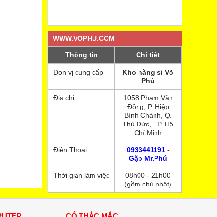
Test HDD, SSD, check, kiểm tra ổ cứng H
WWW.VOPHU.COM
12 Nguyên Tắc Dạy Con Thành Tài - Vophu.c
Thông tin
Chi tiết
Đơn vị cung cấp
Kho hàng si Võ
KHÔNG GÌ LÀ KHÔNG THỂ - CỐ GẮNG SẼ
Phú
Địa chỉ
1058 Phạm Văn
Đồng, P. Hiệp
Bình Chánh, Q.
Đặt mình vào vị trí người khác để sống trọn
Thủ Đức, TP. Hồ
Chí Minh
Điện Thoại
0933441191
-
Độ phân giải màn hình Vophu.com
Gặp Mr.Phú
Thời gian làm việc
08h00 - 21h00
(gồm chủ nhật)
PUTER
CÓ THẮC MẮC